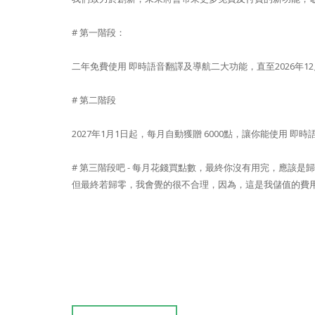
# 第一階段：
二年免費使用 即時語音翻譯及導航二大功能，直至2026年12
# 第二階段
2027年1月1日起，每月自動獲贈 6000點，讓你能使用 即
# 第三階段吧 - 每月花錢買點數，最終你沒有用完，應該
但最終若歸零，我會覺的很不合理，因為，這是我儲值的費