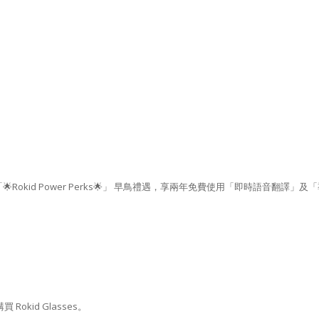
🌟Rokid Power Perks🌟」 早鳥禮遇，享兩年免費使用「即時語音翻譯」及
買 Rokid Glasses。