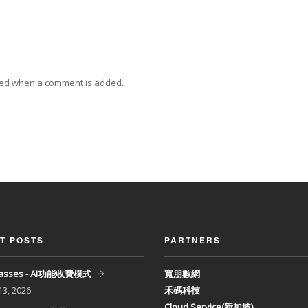
ied when a comment is added.
T POSTS
PARTNERS
Glasses - AI功能收費模式
寬朋數網
13, 2026
禾碼科技
Cloud Service(新加坡)