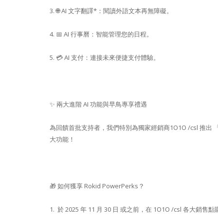
3. 🌐 AI 文字翻譯*：閱讀外語文本再無障礙。
4. 📅 AI 行事曆：智能管理您的日程。
5. 💳 AI 支付：連接未來便捷支付體驗。
✨ 兩大進階 AI 功能與早鳥專享禮遇
為回饋首批支持者，我們特別為獨家經銷商1O1O /csl 推出 「
大功能！
🎁 如何獲享 Rokid PowerPerks？
1. 於 2025 年 11 月 30 日 或之前，在 1O1O /csl 各大銷售點購