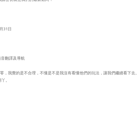
月31日
時語音翻譯及導航
是歸零，我覺的是不合理，不懂是不是我沒有看懂他們的玩法，讓我們繼續看下去
用丫。