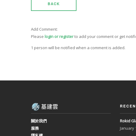
BACK
Add Comment:
Please
login or register
to add your comment or get notif
1 person will be notified when a comment is added.
RECEN
關於我們
Rokid 
服務
January
隱私權