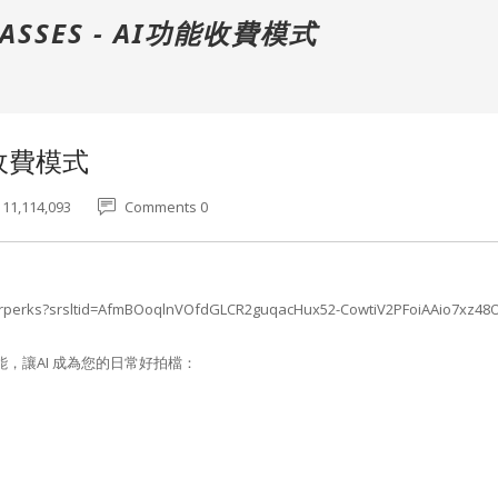
LASSES - AI功能收費模式
功能收費模式
 11,114,093
Comments 0
werperks?srsltid=AfmBOoqlnVOfdGLCR2guqacHux52-CowtiV2PFoiAAio7xz48
功能，讓AI 成為您的日常好拍檔：