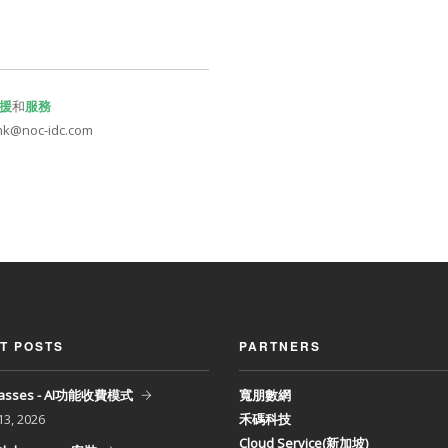
援
和
服務
k@noc-idc.com
T POSTS
PARTNERS
Glasses - AI功能收費模式
寬朋數網
13, 2026
禾碼科技
Cloud Service(新加坡)